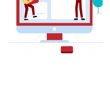
NAVIGATION
Accueil
Services
+237 657 428 892
Réalisations
contact@big-graphics.com
A Propos
08h-20h
Contact
INFORMATIONS
ENTREPRISE
FAQ
Nous!!
Webdesign
Notre histoire
Conseils
Nos partenaires
Politique de Confidentialité
Nos clients
Conditions générales
Notre méthodologie