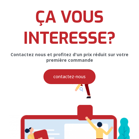
ÇA VOUS
Affiche Géante pour Afna’t
Diététique
INTERESSE?
Contactez nous et profitez d'un prix réduit sur votre
première commande
Restez Connectés
contactez-nous
Pour recevoir toutes nos promotions et nos offres, veuillez
entrer votre email ci-dessous
SOUSCRIRE