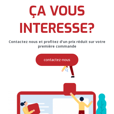
ÇA VOUS
Roll-Up pour AIO Technologies SARL
INTERESSE?
Contactez nous et profitez d'un prix réduit sur votre
première commande
Restez Connectés
contactez-nous
Pour recevoir toutes nos promotions et nos offres, veuillez
entrer votre email ci-dessous
SOUSCRIRE