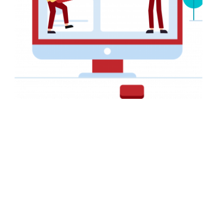
NAVIGATION
Accueil
Services
+237 657 428 892
Réalisations
contact@big-graphics.com
A Propos
08h-20h
Contact
INFORMATIONS
ENTREPRISE
FAQ
Nous!!
Webdesign
Notre histoire
Conseils
Nos partenaires
Politique de Confidentialité
Nos clients
Conditions générales
Notre méthodologie