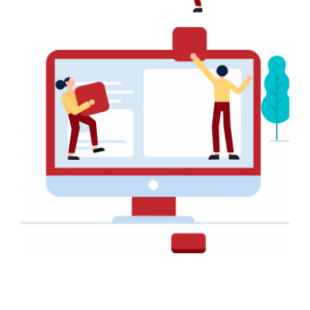
Restez Connectés
Pour recevoir toutes nos promotions et nos offres, veuillez
entrer votre email ci-dessous
SOUSCRIRE
NAVIGATION
Accueil
Services
+237 657 428 892
Réalisations