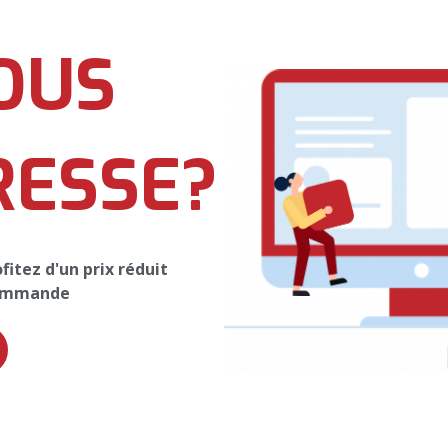
OUS
RESSE?
itez d'un prix réduit
commande
Restez Connectés
evoir toutes nos promotions et nos offres, veuillez entrer votre email c