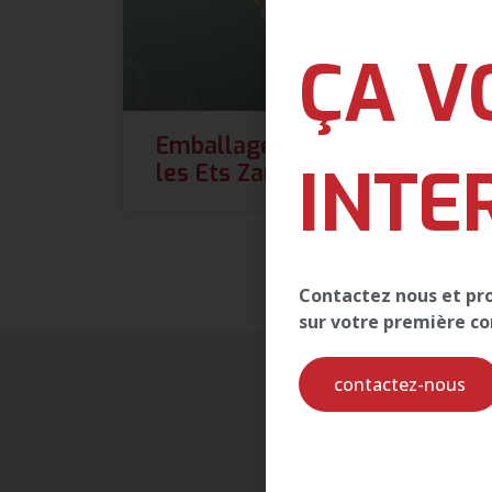
ÇA V
Emballages de Produits pour
INTE
les Ets Zam
Contactez nous et prof
sur votre première 
contactez-nous
Pour rec