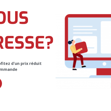
OUS
RESSE?
itez d'un prix réduit
commande
Restez Connectés
evoir toutes nos promotions et nos offres, veuillez entrer votre email c