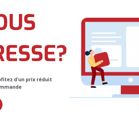
OUS
RESSE?
itez d'un prix réduit
commande
Restez Connectés
evoir toutes nos promotions et nos offres, veuillez entrer votre email c