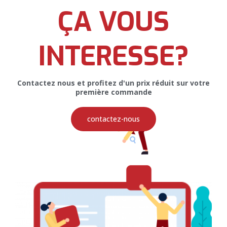
ÇA VOUS
Affiche pour Angel’s Cosmetics
INTERESSE?
Contactez nous et profitez d'un prix réduit sur votre
première commande
Restez Connectés
contactez-nous
Pour recevoir toutes nos promotions et nos offres, veuillez
entrer votre email ci-dessous
SOUSCRIRE