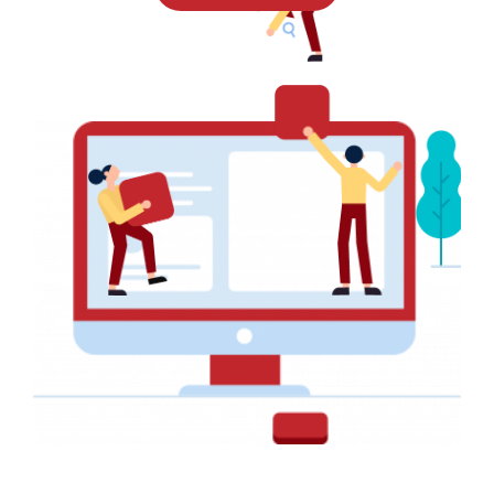
Restez Connectés
Pour recevoir toutes nos promotions et nos offres, veuillez
entrer votre email ci-dessous
SOUSCRIRE
NAVIGATION