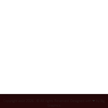
Accueil
Services
+237 657 428 892
Réalisations
contact@big-graphics.com
A Propos
08h-20h
Contact
INFORMATIONS
ENTREPRISE
FAQ
Nous!!
Webdesign
Notre histoire
Conseils
Nos partenaires
Politique de Confidentialité
Nos clients
Conditions générales
Notre méthodologie
Copyright août 2026 , © All rights Reserved. Designed with ❤ by Big
Graphics