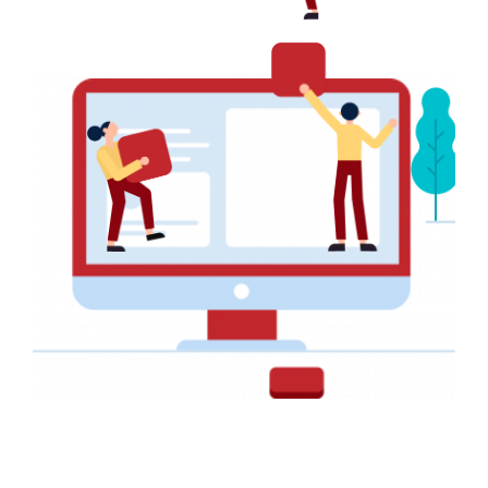
Restez Connectés
Pour recevoir toutes nos promotions et nos offres, veuillez
entrer votre email ci-dessous
SOUSCRIRE
NAVIGATION
Accueil
Services
+237 657 428 892
Réalisations