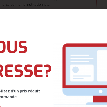
mmerce ou même institutionnels.
 navigation pour mieux
découvrir tout ce que nous
ur nous confier vos travaux.
OUS
om
| Tel(WhatsApp):
(+237) 657 428 892
RESSE?
itez d'un prix réduit
commande