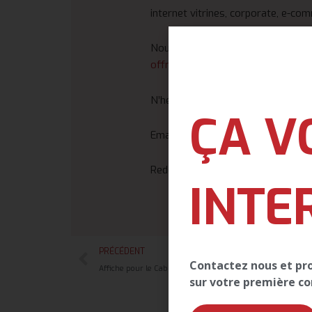
internet vitrines, corporate, e-co
Nous vous invitons à continuer la
offrons
.
N’hésitez pas à nous contacter po
ÇA V
Email:
Contact@big-graphics.c
Redécouvrez le
#GRAPHISME
!
INTE
PRÉCÉDENT
Contactez nous et prof
Affiche pour le Cabinet T&F
sur votre première 