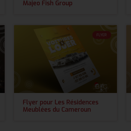
Majeo Fish Group
FLYER
Flyer pour Les Résidences
Meublées du Cameroun