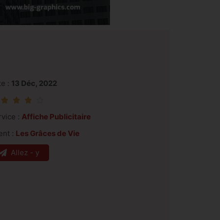
te :
13 Déc, 2022




rvice :
Affiche Publicitaire
ent :
Les Grâces de Vie
Allez - y