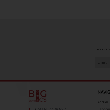
Pour rec
NAVI
Accueil
Service
+237 657 428 892