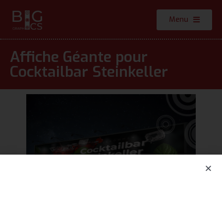
Menu
Affiche Géante pour
Cocktailbar Steinkeller