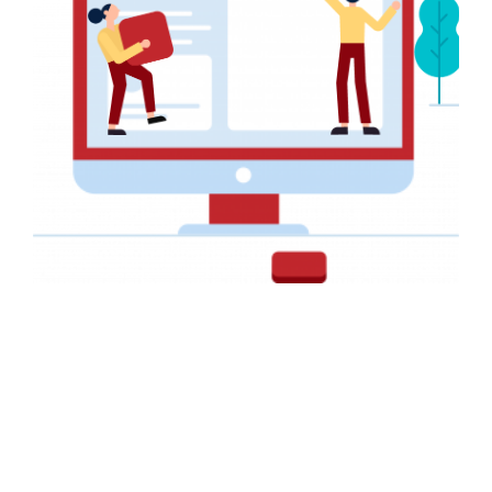
Faire-part pour un Mariage
AFFICHE PUBLICITAIRE
Affiche pour la Fondation GRATITUDE
FLYER