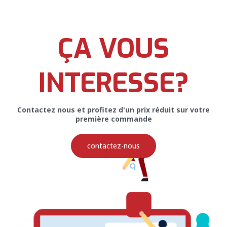
ÇA VOUS
Affiche Publicitaire pour Majeo Fish
Group
INTERESSE?
Contactez nous et profitez d'un prix réduit sur votre
première commande
PRINT
contactez-nous