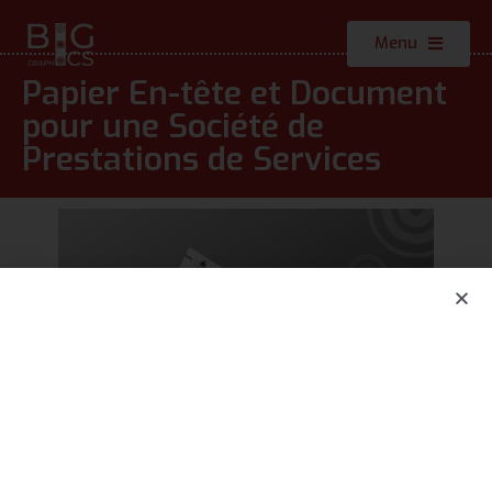
Menu
Papier En-tête et Document
pour une Société de
Prestations de Services