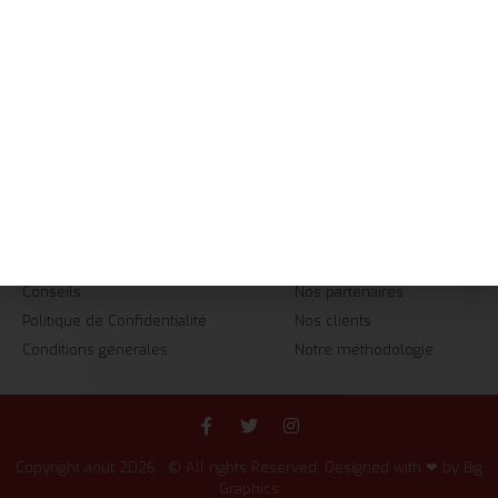
Accueil
Services
+237 657 428 892
Réalisations
contact@big-graphics.com
A Propos
08h-20h
Contact
INFORMATIONS
ENTREPRISE
FAQ
Nous!!
Webdesign
Notre histoire
Conseils
Nos partenaires
Politique de Confidentialité
Nos clients
Conditions générales
Notre méthodologie
Copyright août 2026 , © All rights Reserved. Designed with ❤ by Big
Graphics