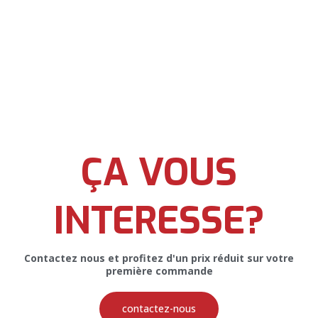
Affiche Publicitaire pour IFP Biolife
AFFICHE PUBLICITAIRE
ÇA VOUS
INTERESSE?
Contactez nous et profitez d'un prix réduit sur votre
première commande
Affiche Publicitaire pour Majeo Fish
Group
contactez-nous