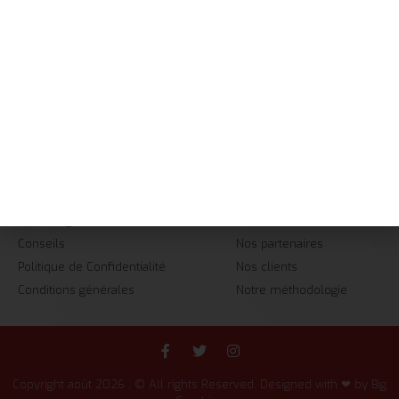
Accueil
Services
+237 657 428 892
Réalisations
contact@big-graphics.com
A Propos
08h-20h
Contact
INFORMATIONS
ENTREPRISE
FAQ
Nous!!
Webdesign
Notre histoire
Conseils
Nos partenaires
Politique de Confidentialité
Nos clients
Conditions générales
Notre méthodologie
Copyright août 2026 , © All rights Reserved. Designed with ❤ by Big