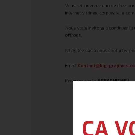
Vous retrouverez encore chez nous
internet vitrines, corporate, e-co
Nous vous invitons à continuer la
offrons.
N’hésitez pas à nous contacter po
Email:
Contact@big-graphics.c
Redécouvrez le
#GRAPHISME
!
ÇA V