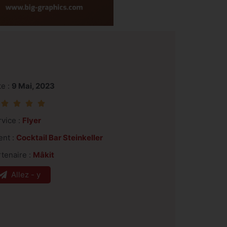
te :
9 Mai, 2023




rvice :
Flyer
ent :
Cocktail Bar Steinkeller
tenaire :
Mâkit
Allez - y