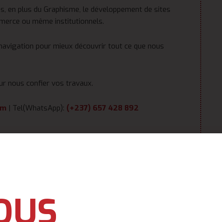
, en plus du Graphisme, le développement de sites
mmerce ou même institutionnels.
 navigation pour mieux découvrir tout ce que nous
ur nous confier vos travaux.
om
| Tel(WhatsApp):
(+237) 657 428 892
OUS