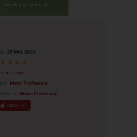
te :
25 Mai, 2023




rvice :
Livre
ent :
Merci Professeur
tenaire :
Merci Professeur
Allez - y