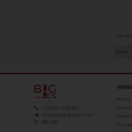
Pour rec
NAVI
Accueil
Service
+237 657 428 892
contact@big-graphics.com
Réalisa
08h-20h
A Prop