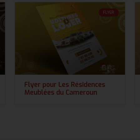
FLYER
Flyer pour Les Résidences
Meublées du Cameroun