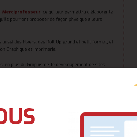
r
Merciprofesseur
, ce qui leur permettra d’élaborer le
u’ils pourront proposer de façon physique à leurs
s aussi des Flyers, des Roll-Up grand et petit format, et
ion Graphique et Imprimerie.
, en plus du Graphisme, le développement de sites
mmerce ou même institutionnels.
 navigation pour mieux découvrir tout ce que nous
OUS
ur nous confier vos travaux.
om
| Tel(WhatsApp):
(+237) 657 428 892