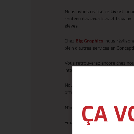
Nous avons réalisé ce
Livret
pou
contenu des exercices et travaux q
élèves.
Chez
Big Graphics
, nous réalison
plein d’autres services en Concept
Vous retrouverez encore chez nous
internet vitrines, corporate, e-co
Nous vous invitons à continuer la
offrons.
ÇA V
N’hésitez pas à nous contacter po
Email:
Contact@big-graphics.c