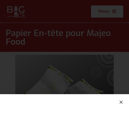
Menu
Papier En-tête pour Majeo
Food