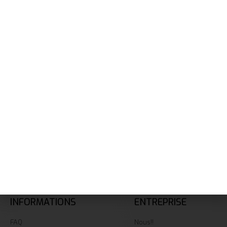
SOUSCRIRE
NAVIGATION
Accueil
Services
+237 657 428 892
Réalisations
contact@big-graphics.com
A Propos
08h-20h
Contact
INFORMATIONS
ENTREPRISE
FAQ
Nous!!