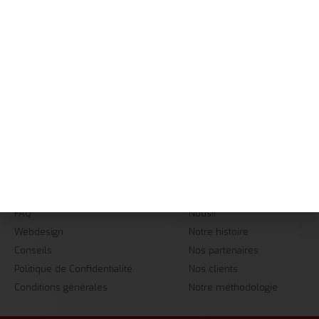
NAVIGATION
Accueil
Services
+237 657 428 892
Réalisations
contact@big-graphics.com
A Propos
08h-20h
Contact
INFORMATIONS
ENTREPRISE
FAQ
Nous!!
Webdesign
Notre histoire
Conseils
Nos partenaires
Politique de Confidentialité
Nos clients
Conditions générales
Notre méthodologie