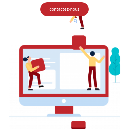
contactez-nous
Affiche Publicitaire pour IFP Biolife
AFFICHE PUBLICITAIRE