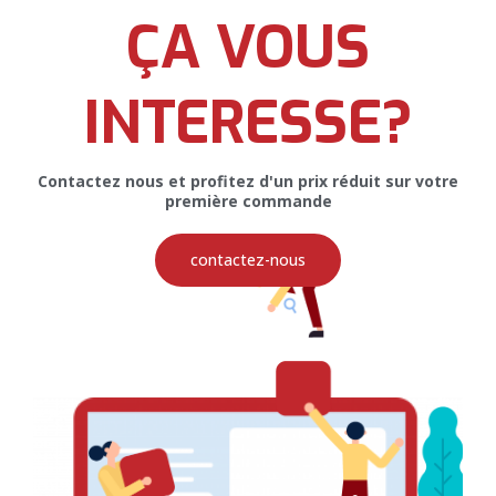
ÇA VOUS
Logo pour The Smoky House
INTERESSE?
Contactez nous et profitez d'un prix réduit sur votre
première commande
Restez Connectés
contactez-nous
Pour recevoir toutes nos promotions et nos offres, veuillez
entrer votre email ci-dessous
SOUSCRIRE