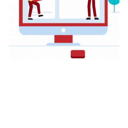
NAVIGATION
Accueil
Services
+237 657 428 892
Réalisations
contact@big-graphics.com
A Propos
08h-20h
Contact
INFORMATIONS
ENTREPRISE
FAQ
Nous!!
Webdesign
Notre histoire
Conseils
Nos partenaires
Politique de Confidentialité
Nos clients
Conditions générales
Notre méthodologie