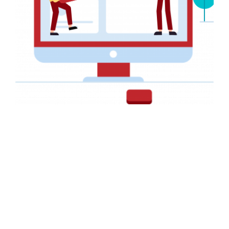
NAVIGATION
Accueil
Services
+237 657 428 892
Réalisations
contact@big-graphics.com
A Propos
08h-20h
Contact
INFORMATIONS
ENTREPRISE
FAQ
Nous!!
Webdesign
Notre histoire
Conseils
Nos partenaires
Politique de Confidentialité
Nos clients
Conditions générales
Notre méthodologie