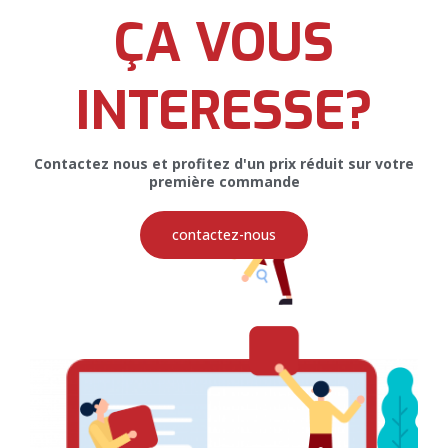
ÇA VOUS
Affiche Publicitaire pour Vessica
INTERESSE?
Contactez nous et profitez d'un prix réduit sur votre
première commande
Restez Connectés
contactez-nous
Pour recevoir toutes nos promotions et nos offres, veuillez
entrer votre email ci-dessous
SOUSCRIRE