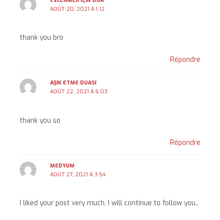
EVLENMEK İÇIN DUA
AOÛT 20, 2021 À 1:12
thank you bro
Répondre
AŞIK ETME DUASI
AOÛT 22, 2021 À 6:03
thank you so
Répondre
MEDYUM
AOÛT 27, 2021 À 3:54
I liked your post very much, I will continue to follow you..